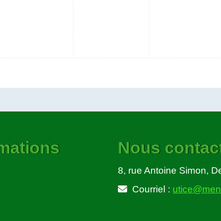
rmations
Nous contac
8, rue Antoine Simon, 
Courriel :
utice@menf