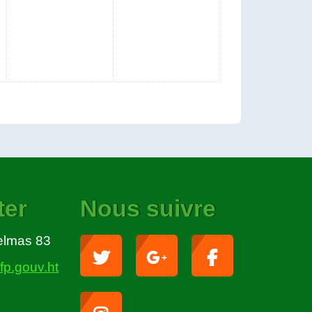
ter
Nous suivre
Delmas 83
p.gouv.ht