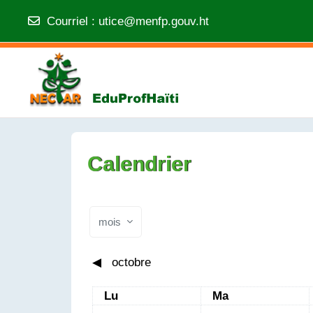
Courriel
:
utice@menfp.gouv.ht
Passer au contenu principal
Calendrier
mois
◀︎
octobre
Lundi
Mardi
Lu
Ma