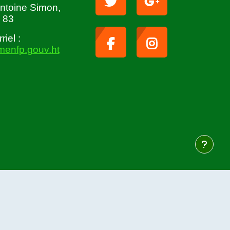
Antoine Simon,
 83
iel :
menfp.gouv.ht