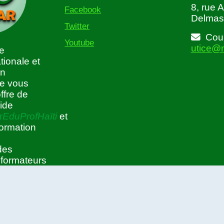
8, rue 
Facebook
Delmas
Twitter
Courr
Youtube
utice@
de
tionale et
on
le vous
ffre de
ide
r
EduProfHaïti
et
formation
des
 formateurs
 du système
n. Sur la
ctar
EduProfHaïti
vous
es les
cessaires