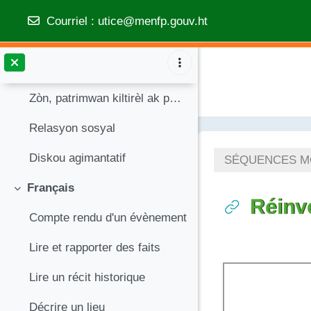
Topic 2
Replier
Courriel
:
utice@menfp.gouv.ht
Créole
Replier
Passer au contenu principal
Istwa, kont kreyòl nan karayib la
Zòn, patrimwan kiltirèl ak pèsonaj imajinè
Relasyon sosyal
Diskou agimantatif
SÉQUENCES MOD
Français
Replier
Réinve
Compte rendu d'un évènement
Lire et rapporter des faits
Conditions d’a
Lire un récit historique
Décrire un lieu