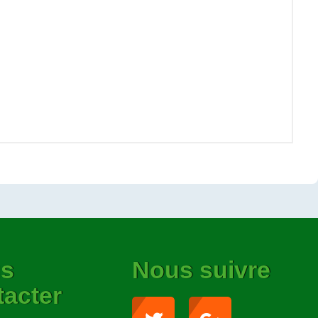
s
Nous suivre
tacter