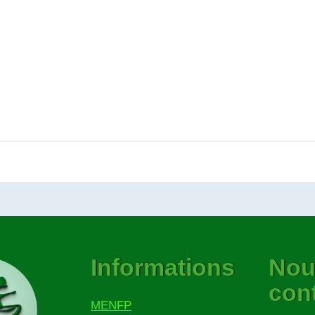
Informations
Nou
con
MENFP