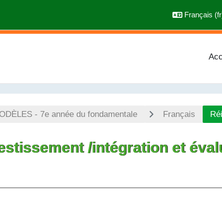
Français ‎(fr)
Acc
ÈLES - 7e année du fondamentale
Français
Réi
stissement /intégration et éval
chèvement