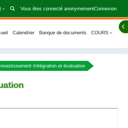
Vous êtes connecté anonymement
Connexion
‎
Activer/désactiver la saisie de recherche
Ouv
ueil
Calendrier
Banque de documents
COURS
nvestissement /intégration et évaluation
uation