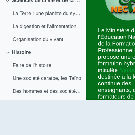
Sciences de la vie et de la terre
Replier
La Terre : une planète du système solaire
La digestion et l'alimentation
Le Ministère 
l'Éducation Na
Organisation du vivant
de la Formati
Professionnel
Histoire
Replier
propose une o
formation hybr
Faire de l'histoire
intitulée
N
ecta
destinée à la 
Une société caraïbe, les Taïno
continue des
enseignants, 
Des hommes et des sociétés, nomades et sédentaires
formateurs de
et des cadres
Géographie
Replier
éducatif haïtie
plateforme
N
e
Du rond au plat, représenter le globe terrestre ?
trouverez tout
ressources né
Géographie des risques, prévention et protection